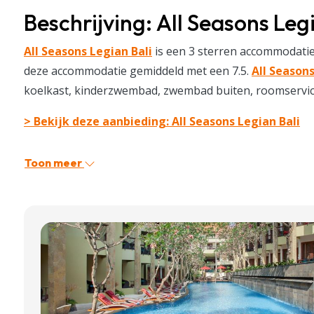
Beschrijving: All Seasons Leg
All Seasons Legian Bali
is een 3 sterren accommodatie
deze accommodatie gemiddeld met een 7.5.
All Seasons
koelkast, kinderzwembad, zwembad buiten, roomservice, 
> Bekijk deze aanbieding: All Seasons Legian Bali
Toon meer