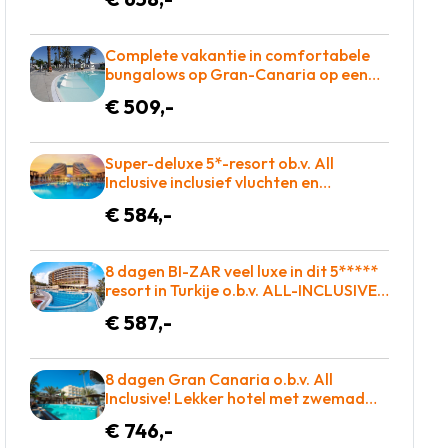
year award voor maar €658 =
BOEKEN!
Complete vakantie in comfortabele
bungalows op Gran-Canaria op een
ruim opgezet complex o.b.v.
€ 509,-
halfpension = BOEKEN!
Super-deluxe 5*-resort ob.v. All
Inclusive inclusief vluchten en
transfers slechts €584!
€ 584,-
8 dagen BI-ZAR veel luxe in dit 5*****
resort in Turkije o.b.v. ALL-INCLUSIVE =
€587!
€ 587,-
8 dagen Gran Canaria o.b.v. All
Inclusive! Lekker hotel met zwemad
plus dakterras! €783 = TOP
€ 746,-