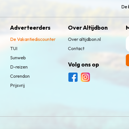
De 
Adverteerders
Over Altijdbon
M
De Vakantiediscounter
Over altijdbon.nl
TUI
Contact
Sunweb
Volg ons op
D-reizen
Corendon
Prijsvrij