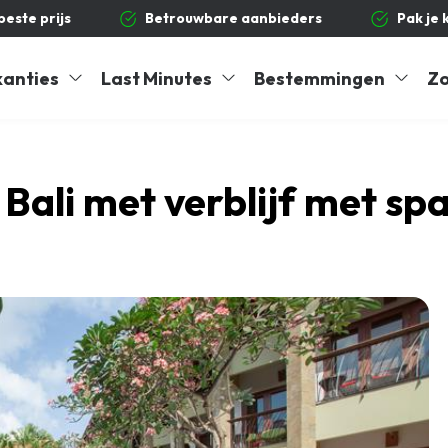
 beste prijs
Betrouwbare aanbieders
Pak je 
kanties
Last Minutes
Bestemmingen
Zo
Bali met verblijf met spa