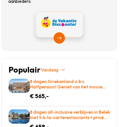
aanbieders:
Bekijk Vakantiediscounter
Populair
Vandaag
8 dagen Griekenland o.b.v.
Halfpension! Geniet van het mooie
eiland kreta of kom tot rust op een
€ 565,-
ligbed aan het zwembad! €565 p.p. =
BOEKEN
8 dagen all-inclusive verblijven in Belek
met 5 à-la-carterestaurants + privé
zandstrand & winnaar Hotel of the
€ 658,-