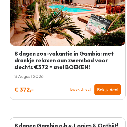
8 dagen zon-vakantie in Gambia: met
drankje relaxen aan zwembad voor
slechts €372 = snel BOEKEN!
8 August 2026
€ 372,-
Bekijk deal
Boek direct
8 dagen Gambia o.b.v. Logies & Ontbijt!