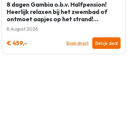
8 dagen Gambia o.b.v. Halfpension!
Heerlijk relaxen bij het zwembad of
ontmoet aapjes op het strand!
SLECHTS €459!
8 August 2026
€ 459,-
Bekijk deal
Boek direct