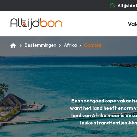
Altijd de
Va
Bestemmingen
Afrika
Gambia
Een spotgoedkope vakantie n
want het land heeft enorm ve
land van Afrika maar is des
leuke strandtentjes één