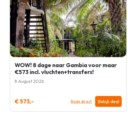
WOW! 8 dage naar Gambia voor maar
€573 incl. vluchten+transfers!
8 August 2026
€ 573,-
Bekijk deal
Boek direct