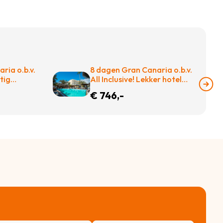
ria o.b.v.
8 dagen Gran Canaria o.b.v.
htig
All Inclusive! Lekker hotel
et maar
met zwemad plus dakterras!
€ 746,-
en! €654
€783 = TOP