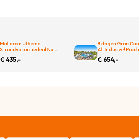
Mallorca: Ultieme
8 dagen Gran Cana
Strandvakantiedeal Nu
All Inclusive! Prac
Boeken
vakantie adres m
€ 435,-
€ 654,-
liefst 2 zwembad
p.p. = WOW