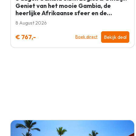
Geniet van het mooie Gambia, de
heerlijke Afrikaanse sfeer en de
lekkere temperatuur! €767 p.p. = WOW
8 August 2026
€ 767,-
Bekijk deal
Boek direct