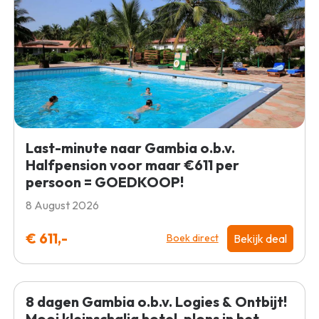
Last-minute naar Gambia o.b.v.
Halfpension voor maar €611 per
persoon = GOEDKOOP!
8 August 2026
€ 611,-
Bekijk deal
Boek direct
8 dagen Gambia o.b.v. Logies & Ontbijt!
Mooi kleinschalig hotel, plons in het