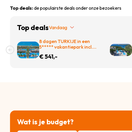
Top deals:
de populairste deals onder onze bezoekers
Top deals
Vandaag
8 dagen TURKIJE in een
5***** vakantiepark incl.
vliegtickets, transfers en
€ 541,-
met Zwembad met
glijbanen = BOEKEN!
Wat is je budget?