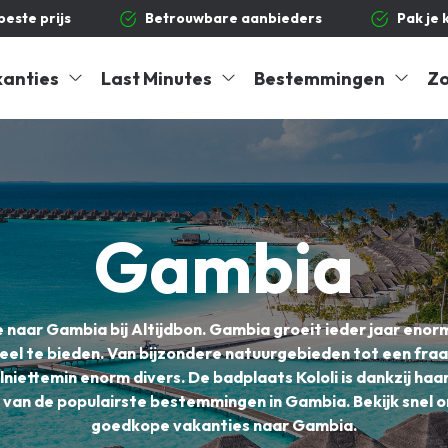
 beste prijs
Betrouwbare aanbieders
Pak je 
kanties
Last Minutes
Bestemmingen
Zo
Gambia
aar Gambia bij Altijdbon. Gambia groeit ieder jaar enorm i
el te bieden. Van bijzondere natuurgebieden tot een fraaie 
alniettemin enorm divers. De badplaats Kololi is dankzij ha
 van de populairste bestemmingen in Gambia. Bekijk snel
goedkope vakanties naar Gambia.