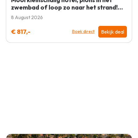
zwembad of loop zo naar het strand!
€817 p.p. = TOP
8 August 2026
€ 817,-
Bekijk deal
Boek direct