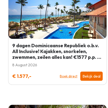
9 dagen Dominicaanse Republiek o.b.v.
All Inclusive! Kajakken, snorkelen,
zwemmen, zeilen alles kan! €1577 p.p. =
BOEKEN
8 August 2026
€ 1.577,-
Bekijk deal
Boek direct