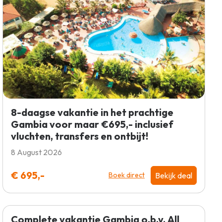
8-daagse vakantie in het prachtige
Gambia voor maar €695,- inclusief
vluchten, transfers en ontbijt!
8 August 2026
€ 695,-
Bekijk deal
Boek direct
Complete vakantie Gambia o.b.v. All