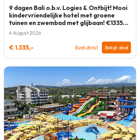
9 dagen Bali o.b.v. Logies & Ontbijt! Mooi
kindervriendelijke hotel met groene
tuinen en zwembad met glijbaan! €1335
p.p. = KOOPJE
6 August 2026
€ 1.335,-
Bekijk deal
Boek direct