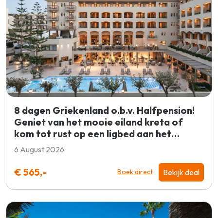
8 dagen Griekenland o.b.v. Halfpension!
Geniet van het mooie eiland kreta of
kom tot rust op een ligbed aan het
zwembad! €565 p.p. = BOEKEN
6 August 2026
€ 565,-
Bekijk deal
Boek direct