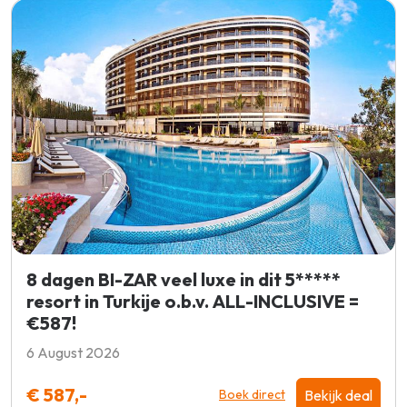
8 dagen BI-ZAR veel luxe in dit 5*****
resort in Turkije o.b.v. ALL-INCLUSIVE =
€587!
6 August 2026
€ 587,-
Bekijk deal
Boek direct