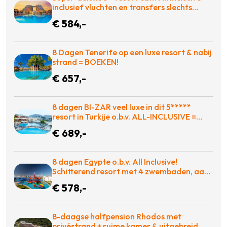
inclusief vluchten en transfers slechts
€584!
€ 584,-
8 Dagen Tenerife op een luxe resort & nabij
strand = BOEKEN!
€ 657,-
8 dagen BI-ZAR veel luxe in dit 5*****
resort in Turkije o.b.v. ALL-INCLUSIVE =
BOEKEN!
€ 689,-
8 dagen Egypte o.b.v. All Inclusive!
Schitterend resort met 4 zwembaden, aan
de zee met adembenemend rif! €578 p.p. =
€ 578,-
GENIETEN
8-daagse halfpension Rhodos met
privéstrand + ruime kamer & uitgebreid