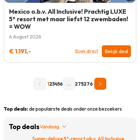
Mexico o.b.v. All Inclusive! Prachtig LUXE
5* resort met maar liefst 12 zwembaden!
= WOW
6 August 2026
€ 1.191,-
Bekijk deal
Boek direct
1
2
3
4
5
6
...
275
276
Top deals:
de populairste deals onder onze bezoekers
Top deals
Vandaag
Super-deluxe 5*-resort ob.v. All Inclusive