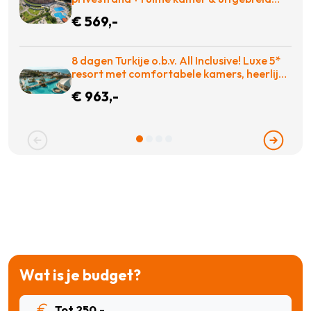
wellnesscenter vakantie naar Griekenland
€ 569,-
voor €569!
8 dagen Turkije o.b.v. All Inclusive! Luxe 5*
resort met comfortabele kamers, heerlijk
eten en zo op de golfbaan! = BOEKEN
€ 963,-
Wat is je budget?
Tot 250,-