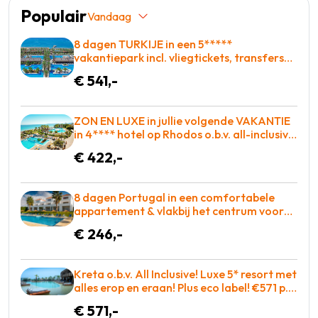
Populair
Vandaag
8 dagen TURKIJE in een 5*****
vakantiepark incl. vliegtickets, transfers
en met Zwembad met glijbanen = BOEKEN!
€ 541,-
ZON EN LUXE in jullie volgende VAKANTIE
in 4**** hotel op Rhodos o.b.v. all-inclusive
voor slechts €422,-!
€ 422,-
8 dagen Portugal in een comfortabele
appartement & vlakbij het centrum voor
maar €246!
€ 246,-
Kreta o.b.v. All Inclusive! Luxe 5* resort met
alles erop en eraan! Plus eco label! €571 p.p.
= KOOPJE
€ 571,-