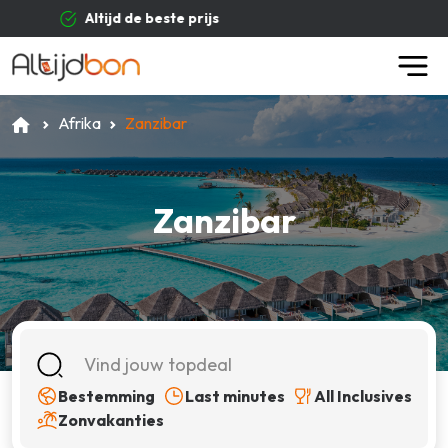
Betrouwbare aanbieder
Afrika
Zanzibar
Zanzibar
Bestemming
Last minutes
All Inclusives
Zonvakanties