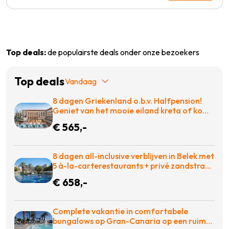
Top deals:
de populairste deals onder onze bezoekers
Top deals
Vandaag
8 dagen Griekenland o.b.v. Halfpension!
Geniet van het mooie eiland kreta of kom
tot rust op een ligbed aan het zwembad!
€ 565,-
€565 p.p. = BOEKEN
8 dagen all-inclusive verblijven in Belek met
5 à-la-carterestaurants + privé zandstrand
& winnaar Hotel of the year award voor
€ 658,-
maar €658 = BOEKEN!
Complete vakantie in comfortabele
bungalows op Gran-Canaria op een ruim