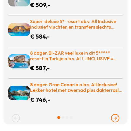
opgezet complex o.b.v. halfpension =
€ 509,-
BOEKEN!
Super-deluxe 5*-resort ob.v. All Inclusive
inclusief vluchten en transfers slechts
€584!
€ 584,-
8 dagen BI-ZAR veel luxe in dit 5*****
resort in Turkije o.b.v. ALL-INCLUSIVE =
€587!
€ 587,-
8 dagen Gran Canaria o.b.v. All Inclusive!
Lekker hotel met zwemad plus dakterras!
€783 = TOP
€ 746,-