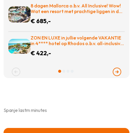
8 dagen Mallorca o.b.v. All Inclusive! Wow!
Wat een resort met prachtige liggen in de
baai met entertainment voor iedereen! =
€ 685,-
WAUW
ZON EN LUXE in jullie volgende VAKANTIE
in 4**** hotel op Rhodos o.b.v. all-inclusive
voor slechts €422,-!
€ 422,-
Spanje lastm minutes