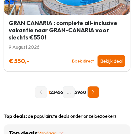
GRAN CANARIA : complete all-inclusive
vakantie naar GRAN-CANARIA voor
slechts €550!
9 August 2026
€ 550,-
Bekijk deal
Boek direct
1
2
3
4
5
6
...
59
60
Top deals:
de populairste deals onder onze bezoekers
Top deals
Vandaag