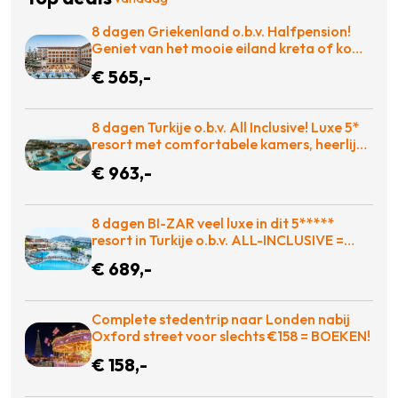
8 dagen Griekenland o.b.v. Halfpension!
Geniet van het mooie eiland kreta of kom
tot rust op een ligbed aan het zwembad!
€ 565,-
€565 p.p. = BOEKEN
8 dagen Turkije o.b.v. All Inclusive! Luxe 5*
resort met comfortabele kamers, heerlijk
eten en zo op de golfbaan! = BOEKEN
€ 963,-
8 dagen BI-ZAR veel luxe in dit 5*****
resort in Turkije o.b.v. ALL-INCLUSIVE =
BOEKEN!
€ 689,-
Complete stedentrip naar Londen nabij
Oxford street voor slechts €158 = BOEKEN!
€ 158,-