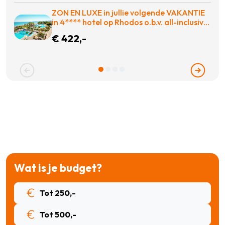
ZON EN LUXE in jullie volgende VAKANTIE
in 4**** hotel op Rhodos o.b.v. all-inclusive
voor slechts €422,-!
€ 422,-
Wat is je budget?
Tot 250,-
Tot 500,-