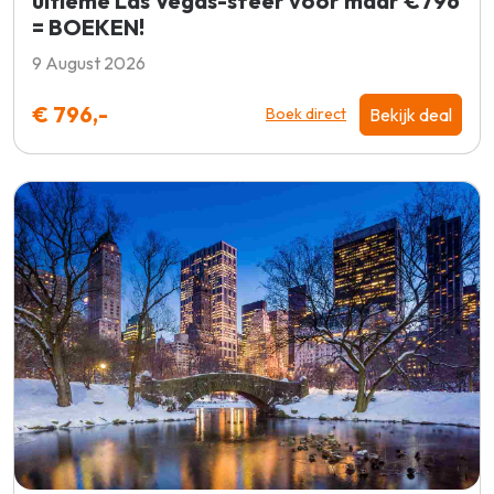
ultieme Las Vegas-sfeer voor maar €796
= BOEKEN!
9 August 2026
€ 796,-
Bekijk deal
Boek direct