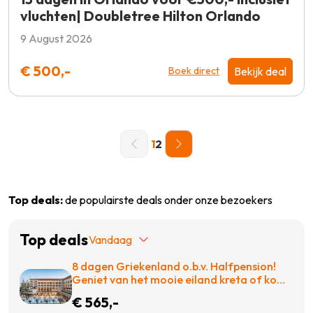
vluchten| Doubletree Hilton Orlando
9 August 2026
€ 500,-
Bekijk deal
Boek direct
1
2
Top deals:
de populairste deals onder onze bezoekers
Top deals
Vandaag
8 dagen Griekenland o.b.v. Halfpension!
Geniet van het mooie eiland kreta of kom
tot rust op een ligbed aan het zwembad!
€ 565,-
€565 p.p. = BOEKEN