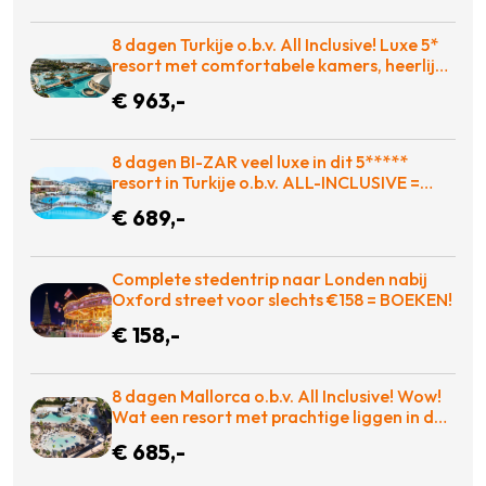
8 dagen Turkije o.b.v. All Inclusive! Luxe 5*
resort met comfortabele kamers, heerlijk
eten en zo op de golfbaan! = BOEKEN
€ 963,-
8 dagen BI-ZAR veel luxe in dit 5*****
resort in Turkije o.b.v. ALL-INCLUSIVE =
BOEKEN!
€ 689,-
Complete stedentrip naar Londen nabij
Oxford street voor slechts €158 = BOEKEN!
€ 158,-
8 dagen Mallorca o.b.v. All Inclusive! Wow!
Wat een resort met prachtige liggen in de
baai met entertainment voor iedereen! =
€ 685,-
WAUW