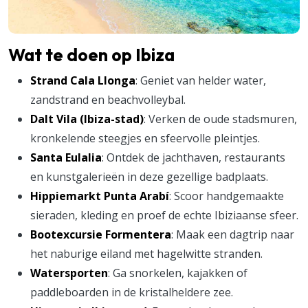
Wat te doen op Ibiza
Strand Cala Llonga
: Geniet van helder water,
zandstrand en beachvolleybal.
Dalt Vila (Ibiza-stad)
: Verken de oude stadsmuren,
kronkelende steegjes en sfeervolle pleintjes.
Santa Eulalia
: Ontdek de jachthaven, restaurants
en kunstgalerieën in deze gezellige badplaats.
Hippiemarkt Punta Arabí
: Scoor handgemaakte
sieraden, kleding en proef de echte Ibiziaanse sfeer.
Bootexcursie Formentera
: Maak een dagtrip naar
het naburige eiland met hagelwitte stranden.
Watersporten
: Ga snorkelen, kajakken of
paddleboarden in de kristalheldere zee.