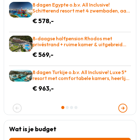
8 dagen Egypte o.b.v. All Inclusive!
Schitterend resort met 4 zwembaden, aan
de zee met adembenemend rif! €578 p.p. =
€ 578,-
GENIETEN
8-daagse halfpension Rhodos met
privéstrand + ruime kamer & uitgebreid
wellnesscenter vakantie naar Griekenland
€ 569,-
voor €569!
8 dagen Turkije o.b.v. All Inclusive! Luxe 5*
resort met comfortabele kamers, heerlijk
eten en zo op de golfbaan! = BOEKEN
€ 963,-
Wat is je budget