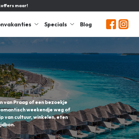
koffers maar!
nvakanties
Specials
Blog
en van Praag of een bezoekje
n romantisch weekendje weg of
p van cultuur, winkelen, eten
ijdbon.