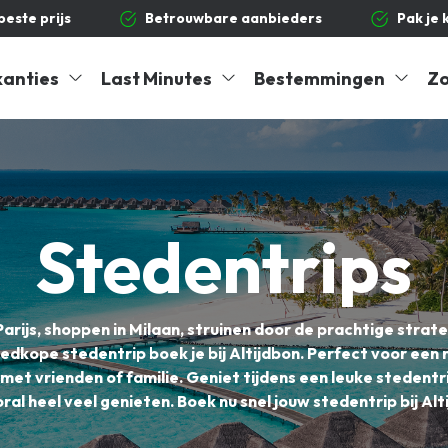
 beste prijs
Betrouwbare aanbieders
Pak je 
kanties
Last Minutes
Bestemmingen
Zo
Stedentrips
rijs, shoppen in Milaan, struinen door de prachtige strat
goedkope stedentrip boek je bij Altijdbon. Perfect voor ee
 met vrienden of familie. Geniet tijdens een leuke stedentri
ral heel veel genieten. Boek nu snel jouw stedentrip bij Alt