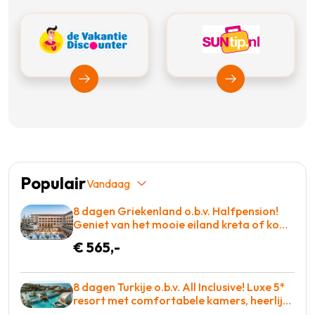
Bekijk Vakantiediscounter
Bekijk Suntip
Populair
Vandaag
8 dagen Griekenland o.b.v. Halfpension!
Geniet van het mooie eiland kreta of kom
tot rust op een ligbed aan het zwembad!
€ 565,-
€565 p.p. = BOEKEN
8 dagen Turkije o.b.v. All Inclusive! Luxe 5*
resort met comfortabele kamers, heerlijk
eten en zo op de golfbaan! = BOEKEN