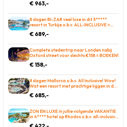
€ 963,-
8 dagen BI-ZAR veel luxe in dit 5*****
resort in Turkije o.b.v. ALL-INCLUSIVE =
BOEKEN!
€ 689,-
Complete stedentrip naar Londen nabij
Oxford street voor slechts €158 = BOEKEN!
€ 158,-
8 dagen Mallorca o.b.v. All Inclusive! Wow!
Wat een resort met prachtige liggen in de
baai met entertainment voor iedereen! =
€ 685,-
WAUW
ZON EN LUXE in jullie volgende VAKANTIE
in 4**** hotel op Rhodos o.b.v. all-inclusive
voor slechts €422,-!
€ 422,-