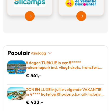
Bekijk Allcamps
Bekijk Vakantiedis
Populair
Vandaag
8 dagen TURKIJE in een 5*****
vakantiepark incl. vliegtickets, transfers
en met Zwembad met glijbanen = BOEKEN!
€ 541,-
ZON EN LUXE in jullie volgende VAKANTIE
in 4**** hotel op Rhodos o.b.v. all-inclusive
voor slechts €422,-!
€ 422,-