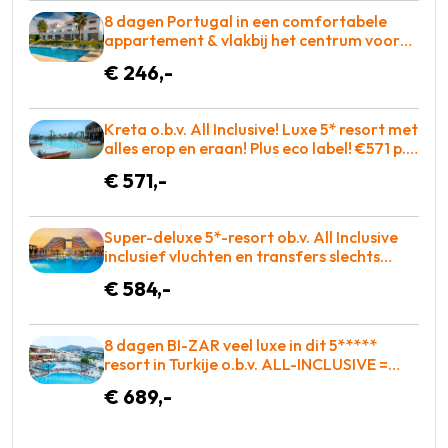
8 dagen Portugal in een comfortabele
appartement & vlakbij het centrum voor
maar €246!
€ 246,-
Kreta o.b.v. All Inclusive! Luxe 5* resort met
alles erop en eraan! Plus eco label! €571 p.p.
= KOOPJE
€ 571,-
Super-deluxe 5*-resort ob.v. All Inclusive
inclusief vluchten en transfers slechts
€584!
€ 584,-
8 dagen BI-ZAR veel luxe in dit 5*****
resort in Turkije o.b.v. ALL-INCLUSIVE =
BOEKEN!
€ 689,-