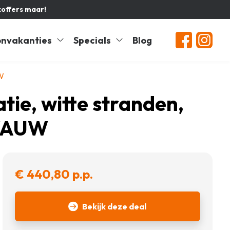
koffers maar!
nvakanties
Specials
Blog
UW
atie, witte stranden,
 WAUW
€ 440,80 p.p.
Bekijk deze deal