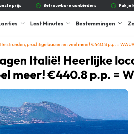
 beste prijs
Betrouwbare aanbieders
Pak je 
kanties
Last Minutes
Bestemmingen
Zo
 witte stranden, prachtige baaien en veel meer! €440.8 p.p. = WA
gen Italië! Heerlijke loc
eel meer! €440.8 p.p. =