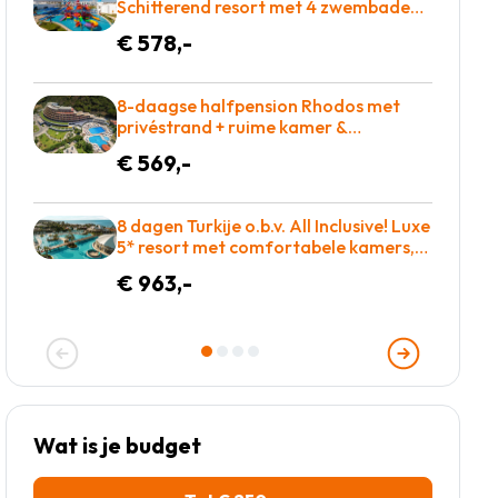
Schitterend resort met 4 zwembaden,
aan de zee met adembenemend rif!
€ 578,-
€578 p.p. = GENIETEN
8-daagse halfpension Rhodos met
privéstrand + ruime kamer &
uitgebreid wellnesscenter vakantie
€ 569,-
naar Griekenland voor €569!
8 dagen Turkije o.b.v. All Inclusive! Luxe
5* resort met comfortabele kamers,
heerlijk eten en zo op de golfbaan! =
€ 963,-
BOEKEN
Wat is je budget