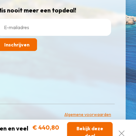
is nooit meer een topdeal!
Inschrijven
Algemene voorwaarden
€ 440,80
ien en veel
Bekijk deze
deal