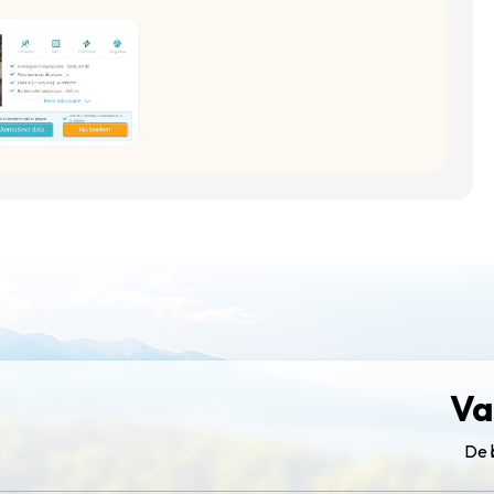
Va
De 