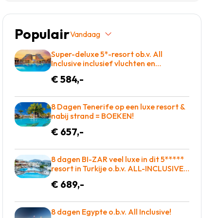
Populair
Vandaag
Super-deluxe 5*-resort ob.v. All
Inclusive inclusief vluchten en
transfers slechts €584!
€ 584,-
8 Dagen Tenerife op een luxe resort &
nabij strand = BOEKEN!
€ 657,-
8 dagen BI-ZAR veel luxe in dit 5*****
resort in Turkije o.b.v. ALL-INCLUSIVE =
BOEKEN!
€ 689,-
8 dagen Egypte o.b.v. All Inclusive!