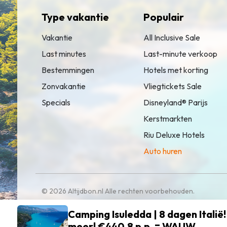
Type vakantie
Populair
Vakantie
All Inclusive Sale
Last minutes
Last-minute verkoop
Bestemmingen
Hotels met korting
Zonvakantie
Vliegtickets Sale
Specials
Disneyland® Parijs
Kerstmarkten
Riu Deluxe Hotels
Auto huren
© 2026 Altijdbon.nl Alle rechten voorbehouden.
Camping Isuledda | 8 dagen Italië!
meer! €440.8 p.p. = WAUW