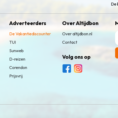
De 
Adverteerders
Over Altijdbon
M
De Vakantiediscounter
Over altijdbon.nl
TUI
Contact
Sunweb
Volg ons op
D-reizen
Corendon
Prijsvrij