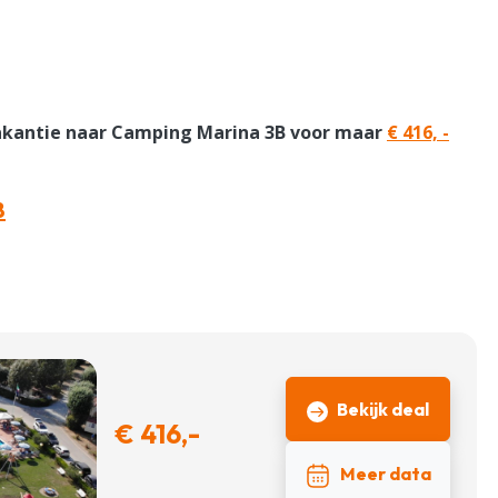
vakantie naar Camping Marina 3B voor maar
€ 416, -
B
Bekijk deal
€ 416,-
Meer data