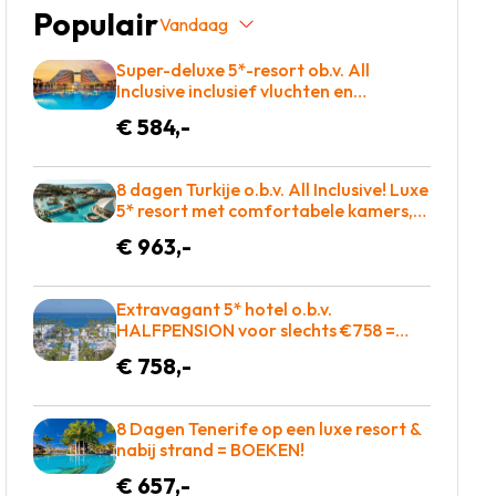
Populair
Vandaag
Super-deluxe 5*-resort ob.v. All
Inclusive inclusief vluchten en
transfers slechts €584!
€ 584,-
8 dagen Turkije o.b.v. All Inclusive! Luxe
5* resort met comfortabele kamers,
heerlijk eten en zo op de golfbaan! =
€ 963,-
BOEKEN
Extravagant 5* hotel o.b.v.
HALFPENSION voor slechts €758 =
BOEKEN!
€ 758,-
8 Dagen Tenerife op een luxe resort &
nabij strand = BOEKEN!
€ 657,-