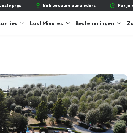
 beste prijs
Betrouwbare aanbieders
Pak je 
kanties
Last Minutes
Bestemmingen
Zo