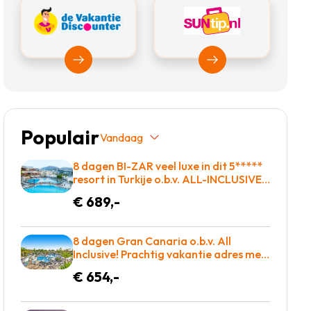
Bekijk Vakantiediscounter
Bekijk Suntip
Populair
Vandaag
8 dagen BI-ZAR veel luxe in dit 5*****
resort in Turkije o.b.v. ALL-INCLUSIVE =
BOEKEN!
€ 689,-
8 dagen Gran Canaria o.b.v. All
Inclusive! Prachtig vakantie adres met
maar liefst 2 zwembaden! €654 p.p. =
€ 654,-
WOW