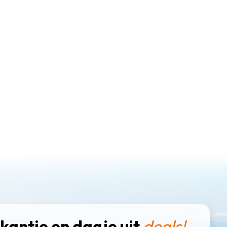
kantie en dagje uit
deals!