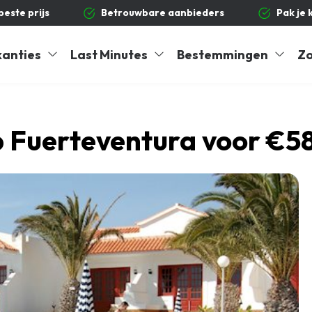
 beste prijs
Betrouwbare aanbieders
Pak je 
kanties
Last Minutes
Bestemmingen
Zo
 Fuerteventura voor €5