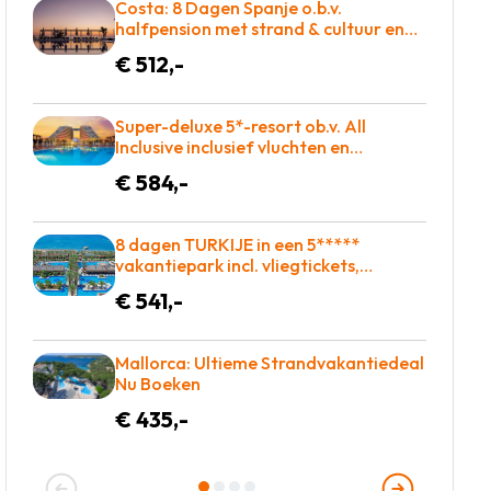
Costa: 8 Dagen Spanje o.b.v.
halfpension met strand & cultuur en
Glij razendsnel van waterglijbanen!
€ 512,-
Super-deluxe 5*-resort ob.v. All
Inclusive inclusief vluchten en
transfers slechts €584!
€ 584,-
8 dagen TURKIJE in een 5*****
vakantiepark incl. vliegtickets,
transfers en met Zwembad met
€ 541,-
glijbanen = BOEKEN!
Mallorca: Ultieme Strandvakantiedeal
Nu Boeken
€ 435,-