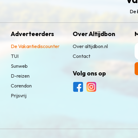
De 
Adverteerders
Over Altijdbon
M
De Vakantiediscounter
Over altijdbon.nl
TUI
Contact
Sunweb
Volg ons op
D-reizen
Corendon
Prijsvrij