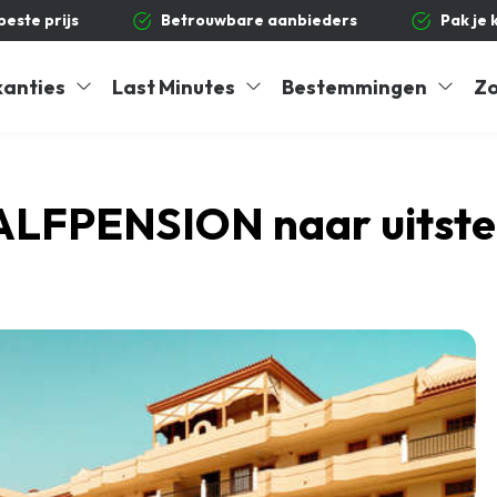
 beste prijs
Betrouwbare aanbieders
Pak je 
kanties
Last Minutes
Bestemmingen
Zo
. HALFPENSION naar uitst