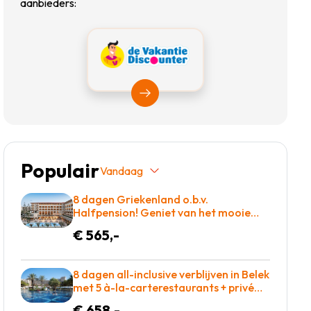
aanbieders:
Bekijk Vakantiediscounter
Populair
Vandaag
8 dagen Griekenland o.b.v.
Halfpension! Geniet van het mooie
eiland kreta of kom tot rust op een
€ 565,-
ligbed aan het zwembad! €565 p.p. =
BOEKEN
8 dagen all-inclusive verblijven in Belek
met 5 à-la-carterestaurants + privé
zandstrand & winnaar Hotel of the
€ 658,-