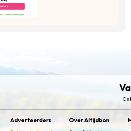
Va
De 
Adverteerders
Over Altijdbon
M