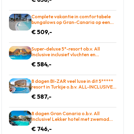
year award voor maar €658 =
BOEKEN!
Complete vakantie in comfortabele
bungalows op Gran-Canaria op een
ruim opgezet complex o.b.v.
€ 509,-
halfpension = BOEKEN!
Super-deluxe 5*-resort ob.v. All
Inclusive inclusief vluchten en
transfers slechts €584!
€ 584,-
8 dagen BI-ZAR veel luxe in dit 5*****
resort in Turkije o.b.v. ALL-INCLUSIVE =
€587!
€ 587,-
8 dagen Gran Canaria o.b.v. All
Inclusive! Lekker hotel met zwemad
plus dakterras! €783 = TOP
€ 746,-