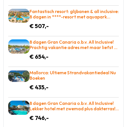
Fantastisch resort: glijbanen & all inclusive:
8 dagen in ****-resort met aquapark
slechts €507 = BOEKEN!
€ 507,-
8 dagen Gran Canaria o.b.v. All Inclusive!
Prachtig vakantie adres met maar liefst 2
zwembaden! €654 p.p. = WOW
€ 654,-
Mallorca: Ultieme Strandvakantiedeal Nu
Boeken
€ 435,-
8 dagen Gran Canaria o.b.v. All Inclusive!
Lekker hotel met zwemad plus dakterras!
€783 = TOP
€ 746,-