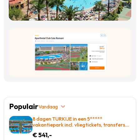
Populair
Vandaag
8 dagen TURKIJE in een 5*****
vakantiepark incl. vliegtickets, transfers
en met Zwembad met glijbanen = BOEKEN!
€ 541,-