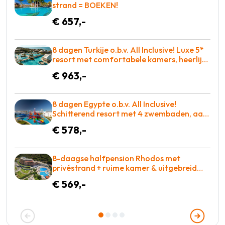
strand = BOEKEN!
€ 657,-
8 dagen Turkije o.b.v. All Inclusive! Luxe 5*
resort met comfortabele kamers, heerlijk
eten en zo op de golfbaan! = BOEKEN
€ 963,-
8 dagen Egypte o.b.v. All Inclusive!
Schitterend resort met 4 zwembaden, aan
de zee met adembenemend rif! €578 p.p. =
€ 578,-
GENIETEN
8-daagse halfpension Rhodos met
privéstrand + ruime kamer & uitgebreid
wellnesscenter vakantie naar Griekenland
€ 569,-
voor €569!