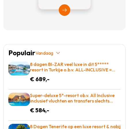
Bekijk Vakantiediscounter
Populair
Vandaag
8 dagen BI-ZAR veel luxe in dit 5*****
resort in Turkije o.b.v. ALL-INCLUSIVE =
BOEKEN!
€ 689,-
Super-deluxe 5*-resort ob.v. All Inclusive
inclusief vluchten en transfers slechts
€584!
€ 584,-
8 Dagen Tenerife op een luxe resort & nabij