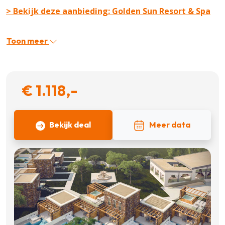
> Bekijk deze aanbieding: Golden Sun Resort & Spa
Toon meer
€ 1.118,-
Bekijk deal
Meer data