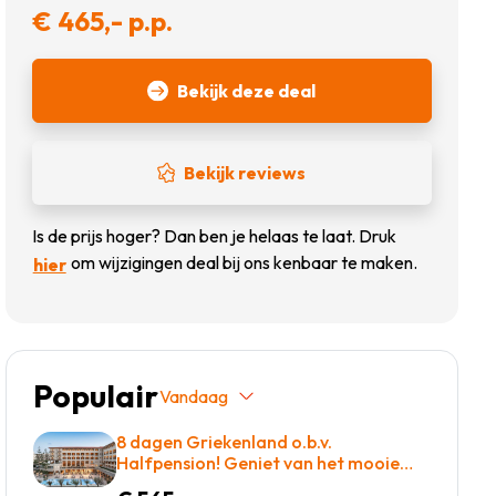
€ 465,- p.p.
Bekijk deze deal
Bekijk reviews
Is de prijs hoger? Dan ben je helaas te laat. Druk
om wijzigingen deal bij ons kenbaar te maken.
hier
Populair
Vandaag
8 dagen Griekenland o.b.v.
Halfpension! Geniet van het mooie
eiland kreta of kom tot rust op een