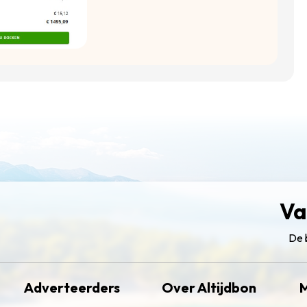
Va
De 
Adverteerders
Over Altijdbon
M