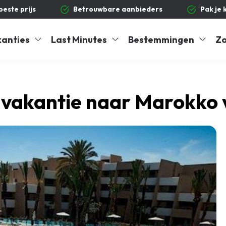
 beste prijs
Betrouwbare aanbieders
Pak je 
kanties
Last Minutes
Bestemmingen
Zo
e vakantie naar Marokko