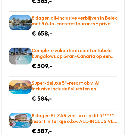
€ 565,-
ligbed aan het zwembad! €565 p.p. =
BOEKEN
8 dagen all-inclusive verblijven in Belek
met 5 à-la-carterestaurants + privé
zandstrand & winnaar Hotel of the
€ 658,-
year award voor maar €658 =
BOEKEN!
Complete vakantie in comfortabele
bungalows op Gran-Canaria op een
ruim opgezet complex o.b.v.
€ 509,-
halfpension = BOEKEN!
Super-deluxe 5*-resort ob.v. All
Inclusive inclusief vluchten en
transfers slechts €584!
€ 584,-
8 dagen BI-ZAR veel luxe in dit 5*****
resort in Turkije o.b.v. ALL-INCLUSIVE =
€587!
€ 587,-