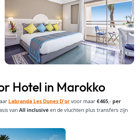
r Hotel in Marokko
naar
Labranda Les Dunes D'or
voor maar
€465
,-
per
basis van
All inclusive
en de vluchten plus transfers zijn