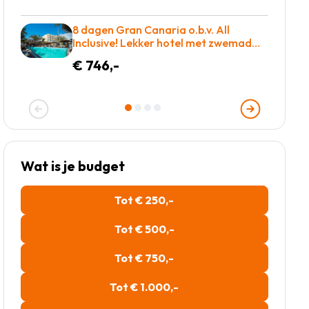
8 dagen Gran Canaria o.b.v. All
Inclusive! Lekker hotel met zwemad
plus dakterras! €783 = TOP
€ 746,-
Wat is je budget
Tot € 250,-
Tot € 500,-
Tot € 750,-
Tot € 1.000,-