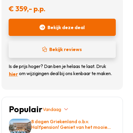
€ 359,- p.p.
Bekijk deze deal
Bekijk reviews
Is de prijs hoger? Dan ben je helaas te laat. Druk
om wijzigingen deal bij ons kenbaar te maken.
hier
Populair
Vandaag
8 dagen Griekenland o.b.v.
Halfpension! Geniet van het mooie
eiland kreta of kom tot rust op een