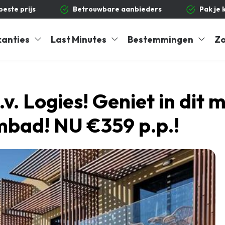
 beste prijs
Betrouwbare aanbieders
Pak je 
kanties
Last Minutes
Bestemmingen
Zo
v. Logies! Geniet in dit 
mbad! NU €359 p.p.!