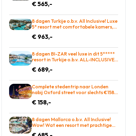
€ 565,-
ligbed aan het zwembad! €565 p.p. =
BOEKEN
8 dagen Turkije o.b.v. All Inclusive! Luxe
5* resort met comfortabele kamers,
heerlijk eten en zo op de golfbaan! =
€ 963,-
BOEKEN
8 dagen BI-ZAR veel luxe in dit 5*****
resort in Turkije o.b.v. ALL-INCLUSIVE =
BOEKEN!
€ 689,-
Complete stedentrip naar Londen
nabij Oxford street voor slechts €158 =
BOEKEN!
€ 158,-
8 dagen Mallorca o.b.v. All Inclusive!
Wow! Wat een resort met prachtige
liggen in de baai met entertainment
€ 685,-