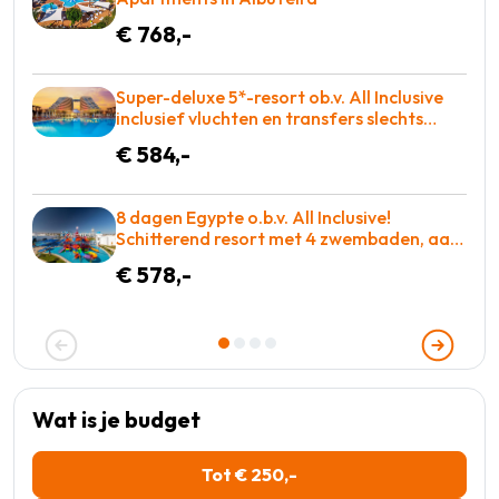
€ 768,-
Super-deluxe 5*-resort ob.v. All Inclusive
inclusief vluchten en transfers slechts
€584!
€ 584,-
8 dagen Egypte o.b.v. All Inclusive!
Schitterend resort met 4 zwembaden, aan
de zee met adembenemend rif! €578 p.p. =
€ 578,-
GENIETEN
Wat is je budget
Tot € 250,-