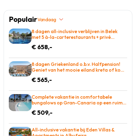
Populair
Vandaag
8 dagen all-inclusive verblijven in Belek
met 5 à-la-carterestaurants + privé
zandstrand & winnaar Hotel of the year
€ 658,-
award voor maar €658 = BOEKEN!
8 dagen Griekenland o.b.v. Halfpension!
Geniet van het mooie eiland kreta of kom
tot rust op een ligbed aan het zwembad!
€ 565,-
€565 p.p. = BOEKEN
Complete vakantie in comfortabele
bungalows op Gran-Canaria op een ruim
opgezet complex o.b.v. halfpension =
€ 509,-
BOEKEN!
All-inclusive vakantie bij Eden Villas &
Apartments in Albufeira