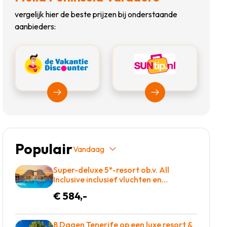
vergelijk hier de beste prijzen bij onderstaande
aanbieders:
Bekijk Vakantiediscounter
Bekijk Suntip
Populair
Vandaag
Super-deluxe 5*-resort ob.v. All
Inclusive inclusief vluchten en
transfers slechts €584!
€ 584,-
8 Dagen Tenerife op een luxe resort &