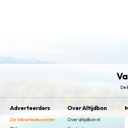
Va
De 
Adverteerders
Over Altijdbon
M
De Vakantiediscounter
Over altijdbon.nl