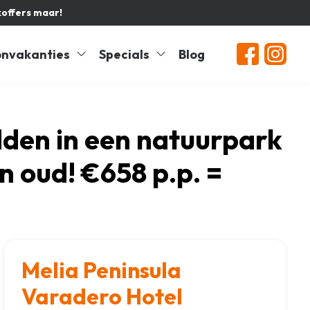
koffers maar!
nvakanties
Specials
Blog
idden in een natuurpark
 oud! €658 p.p. =
Melia Peninsula
Varadero Hotel