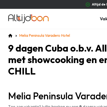
Altijd de
Va
Melia Peninsula Varadero Hotel
9 dagen Cuba o.b.v. Al
met showcooking en en
CHILL
Melia Peninsula Varade
Toe aan vakantie? Jullie boeken nu een
9
-daagse vakan