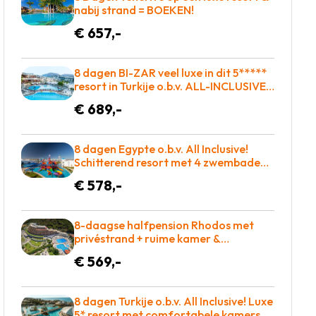
nabij strand = BOEKEN!
€ 657,-
8 dagen BI-ZAR veel luxe in dit 5*****
resort in Turkije o.b.v. ALL-INCLUSIVE =
BOEKEN!
€ 689,-
8 dagen Egypte o.b.v. All Inclusive!
Schitterend resort met 4 zwembaden,
aan de zee met adembenemend rif!
€ 578,-
€578 p.p. = GENIETEN
8-daagse halfpension Rhodos met
privéstrand + ruime kamer &
uitgebreid wellnesscenter vakantie
€ 569,-
naar Griekenland voor €569!
8 dagen Turkije o.b.v. All Inclusive! Luxe
5* resort met comfortabele kamers,