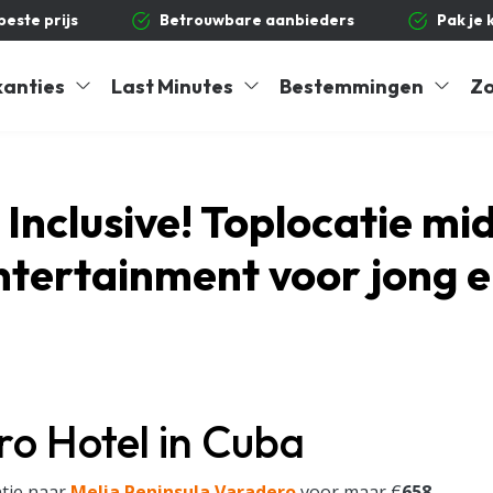
 beste prijs
Betrouwbare aanbieders
Pak je 
kanties
Last Minutes
Bestemmingen
Zo
l Inclusive! Toplocatie m
tertainment voor jong en
ro Hotel in Cuba
tie naar
Melia Peninsula Varadero
voor maar €
658
,-