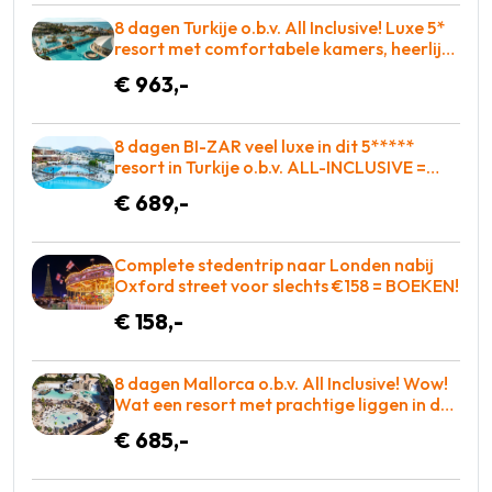
8 dagen Turkije o.b.v. All Inclusive! Luxe 5*
resort met comfortabele kamers, heerlijk
eten en zo op de golfbaan! = BOEKEN
€ 963,-
8 dagen BI-ZAR veel luxe in dit 5*****
resort in Turkije o.b.v. ALL-INCLUSIVE =
BOEKEN!
€ 689,-
Complete stedentrip naar Londen nabij
Oxford street voor slechts €158 = BOEKEN!
€ 158,-
8 dagen Mallorca o.b.v. All Inclusive! Wow!
Wat een resort met prachtige liggen in de
baai met entertainment voor iedereen! =
€ 685,-
WAUW