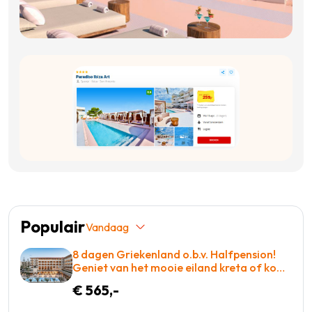
Populair
Vandaag
8 dagen Griekenland o.b.v. Halfpension!
Geniet van het mooie eiland kreta of kom
tot rust op een ligbed aan het zwembad!
€ 565,-
€565 p.p. = BOEKEN