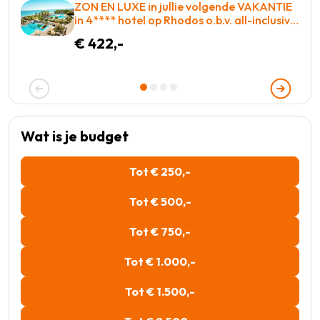
ZON EN LUXE in jullie volgende VAKANTIE
in 4**** hotel op Rhodos o.b.v. all-inclusive
voor slechts €422,-!
€ 422,-
Wat is je budget
Tot € 250,-
Tot € 500,-
Tot € 750,-
Tot € 1.000,-
Tot € 1.500,-