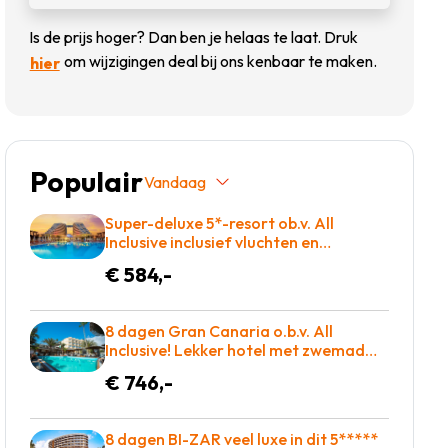
Is de prijs hoger? Dan ben je helaas te laat. Druk
om wijzigingen deal bij ons kenbaar te maken.
hier
Populair
Vandaag
Super-deluxe 5*-resort ob.v. All
Inclusive inclusief vluchten en
transfers slechts €584!
€ 584,-
8 dagen Gran Canaria o.b.v. All
Inclusive! Lekker hotel met zwemad
plus dakterras! €783 = TOP
€ 746,-
8 dagen BI-ZAR veel luxe in dit 5*****