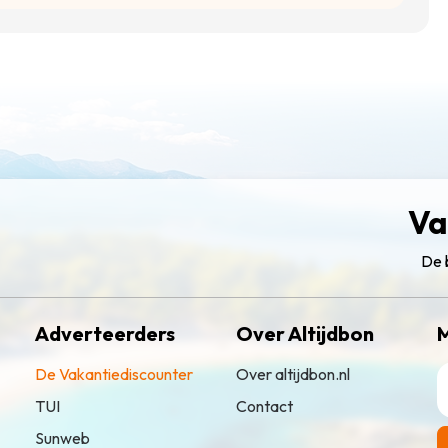
Va
De 
Adverteerders
Over Altijdbon
M
De Vakantiediscounter
Over altijdbon.nl
TUI
Contact
Sunweb