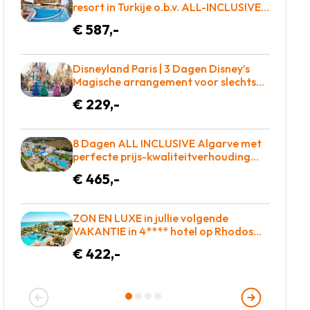
resort in Turkije o.b.v. ALL-INCLUSIVE =
€587!
€ 587,-
Disneyland Paris | 3 Dagen Disney’s
Magische arrangement voor slechts
€229!
€ 229,-
8 Dagen ALL INCLUSIVE Algarve met
perfecte prijs-kwaliteitverhouding
voor slechts €465 = BOEKEN!
€ 465,-
ZON EN LUXE in jullie volgende
VAKANTIE in 4**** hotel op Rhodos
o.b.v. all-inclusive voor slechts €422,-!
€ 422,-