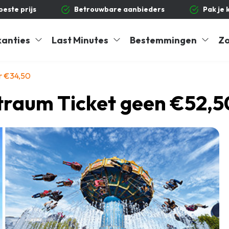
 beste prijs
Betrouwbare aanbieders
Pak je 
kanties
Last Minutes
Bestemmingen
Zo
r €34,50
traum Ticket geen €52,