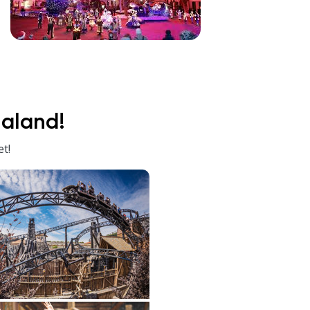
ialand!
et!