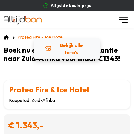
Altijd de beste prijs
Protea Fire & Ice Hotel
Bekijk alle
Boek nu een heerlijke zonvakantie
foto’s
naar Zuid-Afrika voor maar €1343!
Protea Fire & Ice Hotel
Kaapstad, Zuid-Afrika
€ 1.343,-