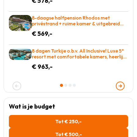
€ 578,-
GENIETEN
8-daagse halfpension Rhodos met
privéstrand + ruime kamer & uitgebreid
wellnesscenter vakantie naar Griekenland
€ 569,-
voor €569!
8 dagen Turkije o.b.v. All Inclusive! Luxe 5*
resort met comfortabele kamers, heerlijk
eten en zo op de golfbaan! = BOEKEN
€ 963,-
Wat is je budget
Tot € 250,-
Tot € 500,-