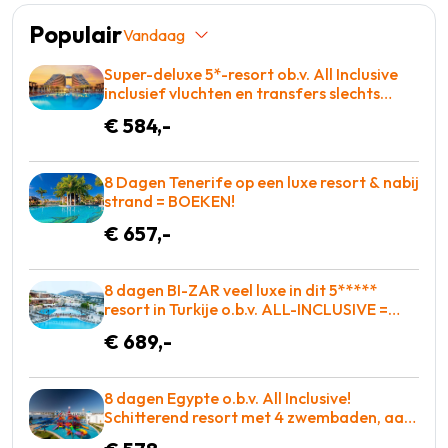
Populair
Vandaag
Super-deluxe 5*-resort ob.v. All Inclusive
inclusief vluchten en transfers slechts
€584!
€ 584,-
8 Dagen Tenerife op een luxe resort & nabij
strand = BOEKEN!
€ 657,-
8 dagen BI-ZAR veel luxe in dit 5*****
resort in Turkije o.b.v. ALL-INCLUSIVE =
BOEKEN!
€ 689,-
8 dagen Egypte o.b.v. All Inclusive!
Schitterend resort met 4 zwembaden, aan
de zee met adembenemend rif! €578 p.p. =