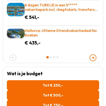
8 dagen TURKIJE in een 5*****
vakantiepark incl. vliegtickets, transfers
en met Zwembad met glijbanen = BOEKEN!
€ 541,-
Mallorca: Ultieme Strandvakantiedeal Nu
Boeken
€ 435,-
Wat is je budget
Tot € 250,-
Tot € 500,-
Tot € 750,-