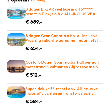
8 dagen BI-ZAR veel luxe in dit 5*****
resort in Turkije o.b.v. ALL-INCLUSIVE =
BOEKEN!
€ 689,-
8 dagen Gran Canaria o.b.v. All Inclusive!
Prachtig vakantie adres met maar liefst 2
zwembaden! €654 p.p. = WOW
€ 654,-
Costa: 8 Dagen Spanje o.b.v. halfpension
met strand & cultuur en Glij razendsnel van
waterglijbanen!
€ 512,-
Super-deluxe 5*-resort ob.v. All Inclusive
inclusief vluchten en transfers slechts
€584!
€ 584,-