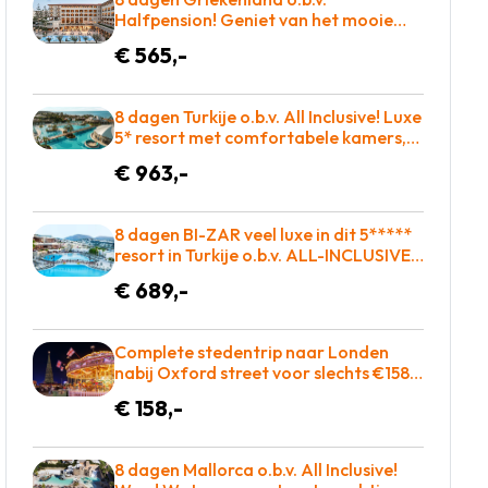
Halfpension! Geniet van het mooie
eiland kreta of kom tot rust op een
€ 565,-
ligbed aan het zwembad! €565 p.p. =
BOEKEN
8 dagen Turkije o.b.v. All Inclusive! Luxe
5* resort met comfortabele kamers,
heerlijk eten en zo op de golfbaan! =
€ 963,-
BOEKEN
8 dagen BI-ZAR veel luxe in dit 5*****
resort in Turkije o.b.v. ALL-INCLUSIVE =
BOEKEN!
€ 689,-
Complete stedentrip naar Londen
nabij Oxford street voor slechts €158 =
BOEKEN!
€ 158,-
8 dagen Mallorca o.b.v. All Inclusive!