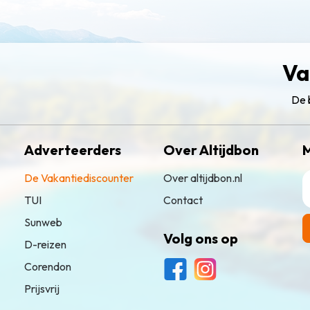
Va
De 
Adverteerders
Over Altijdbon
M
De Vakantiediscounter
Over altijdbon.nl
TUI
Contact
Sunweb
Volg ons op
D-reizen
Corendon
Prijsvrij