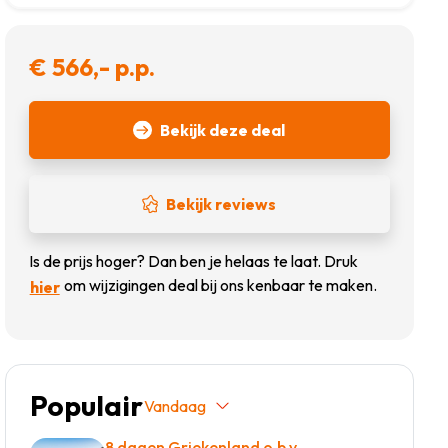
€ 566,- p.p.
Bekijk deze deal
Bekijk reviews
Is de prijs hoger? Dan ben je helaas te laat. Druk
om wijzigingen deal bij ons kenbaar te maken.
hier
Populair
Vandaag
8 dagen Griekenland o.b.v.