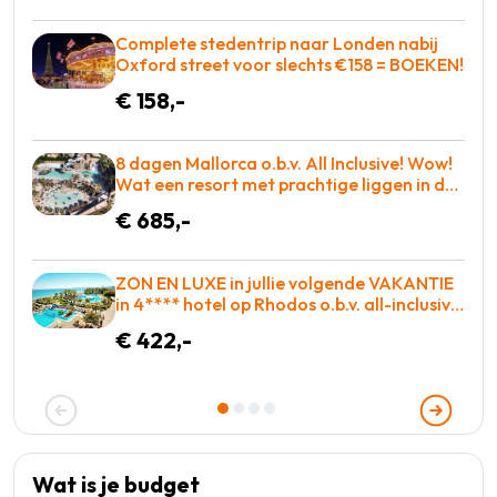
Complete stedentrip naar Londen nabij
Oxford street voor slechts €158 = BOEKEN!
€ 158,-
8 dagen Mallorca o.b.v. All Inclusive! Wow!
Wat een resort met prachtige liggen in de
baai met entertainment voor iedereen! =
€ 685,-
WAUW
ZON EN LUXE in jullie volgende VAKANTIE
in 4**** hotel op Rhodos o.b.v. all-inclusive
voor slechts €422,-!
€ 422,-
Wat is je budget