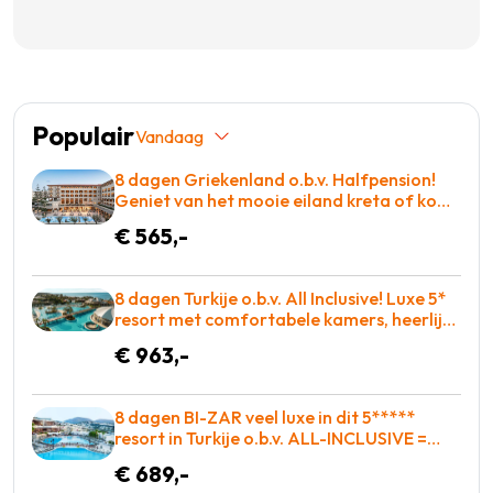
Populair
Vandaag
8 dagen Griekenland o.b.v. Halfpension!
Geniet van het mooie eiland kreta of kom
tot rust op een ligbed aan het zwembad!
€ 565,-
€565 p.p. = BOEKEN
8 dagen Turkije o.b.v. All Inclusive! Luxe 5*
resort met comfortabele kamers, heerlijk
eten en zo op de golfbaan! = BOEKEN
€ 963,-
8 dagen BI-ZAR veel luxe in dit 5*****
resort in Turkije o.b.v. ALL-INCLUSIVE =
BOEKEN!
€ 689,-