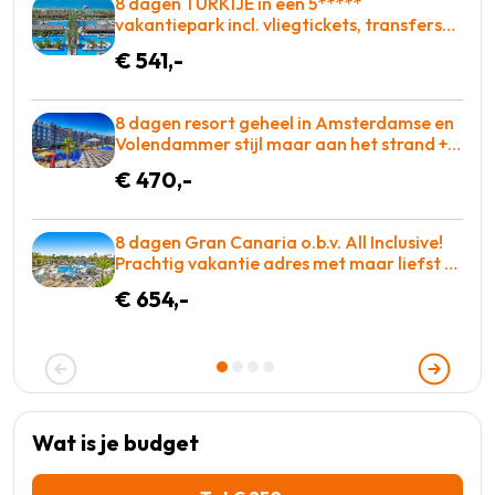
8 dagen TURKIJE in een 5*****
vakantiepark incl. vliegtickets, transfers
en met Zwembad met glijbanen = BOEKEN!
€ 541,-
8 dagen resort geheel in Amsterdamse en
Volendammer stijl maar aan het strand +
o.b.v. all-inclusive = BOEKEN!
€ 470,-
8 dagen Gran Canaria o.b.v. All Inclusive!
Prachtig vakantie adres met maar liefst 2
zwembaden! €654 p.p. = WOW
€ 654,-
Wat is je budget