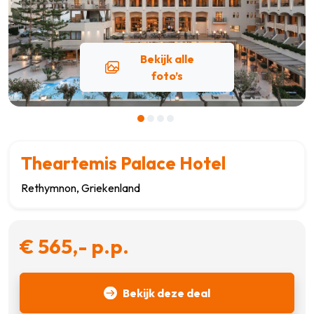
Bekijk alle
foto’s
Theartemis Palace Hotel
Rethymnon, Griekenland
€ 565,- p.p.
Bekijk deze deal