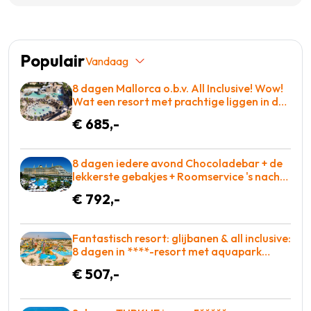
Populair
Vandaag
8 dagen Mallorca o.b.v. All Inclusive! Wow!
Wat een resort met prachtige liggen in de
baai met entertainment voor iedereen! =
€ 685,-
WAUW
8 dagen iedere avond Chocoladebar + de
lekkerste gebakjes + Roomservice 's nachts
inbegrepen = BOEKEN!
€ 792,-
Fantastisch resort: glijbanen & all inclusive:
8 dagen in ****-resort met aquapark
slechts €507 = BOEKEN!
€ 507,-