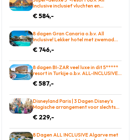
Inclusive inclusief vluchten en
transfers slechts €584!
€ 584,-
8 dagen Gran Canaria o.b.v. All
Inclusive! Lekker hotel met zwemad
plus dakterras! €783 = TOP
€ 746,-
8 dagen BI-ZAR veel luxe in dit 5*****
resort in Turkije o.b.v. ALL-INCLUSIVE =
€587!
€ 587,-
Disneyland Paris | 3 Dagen Disney’s
Magische arrangement voor slechts
€229!
€ 229,-
8 Dagen ALL INCLUSIVE Algarve met