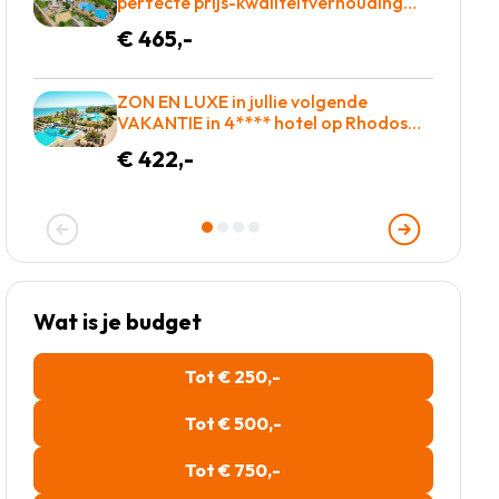
perfecte prijs-kwaliteitverhouding
voor slechts €465 = BOEKEN!
€ 465,-
ZON EN LUXE in jullie volgende
VAKANTIE in 4**** hotel op Rhodos
o.b.v. all-inclusive voor slechts €422,-!
€ 422,-
Wat is je budget
Tot € 250,-
Tot € 500,-
Tot € 750,-