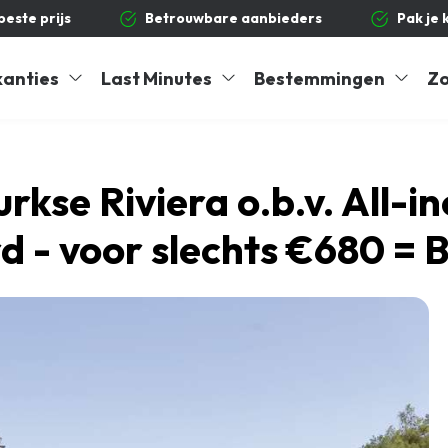
 beste prijs
Betrouwbare aanbieders
Pak je 
kanties
Last Minutes
Bestemmingen
Zo
rkse Riviera o.b.v. All-i
rd - voor slechts €680 =