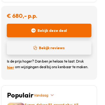
€ 680,- p.p.
Bekijk deze deal
Bekijk reviews
Is de prijs hoger? Dan ben je helaas te laat. Druk
om wijzigingen deal bij ons kenbaar te maken.
hier
Populair
Vandaag
Super-deluxe 5*-resort ob.v. All