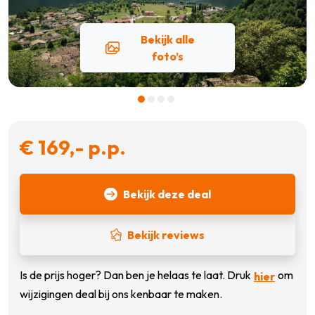
Bekijk alle
foto’s
€ 169,- p.p.
Bekijk deze deal
Bekijk reviews
Is de prijs hoger? Dan ben je helaas te laat. Druk
om
hier
wijzigingen deal bij ons kenbaar te maken.