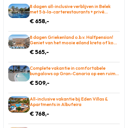
8 dagen all-inclusive verblijven in Belek
met 5 à-la-carterestaurants + privé
zandstrand & winnaar Hotel of the year
€ 658,-
award voor maar €658 = BOEKEN!
8 dagen Griekenland o.b.v. Halfpension!
Geniet van het mooie eiland kreta of kom
tot rust op een ligbed aan het zwembad!
€ 565,-
€565 p.p. = BOEKEN
Complete vakantie in comfortabele
bungalows op Gran-Canaria op een ruim
opgezet complex o.b.v. halfpension =
€ 509,-
BOEKEN!
All-inclusive vakantie bij Eden Villas &
Apartments in Albufeira
€ 768,-