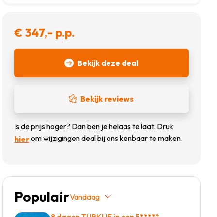
€ 347,- p.p.
Bekijk deze deal
Bekijk reviews
Is de prijs hoger? Dan ben je helaas te laat. Druk
om wijzigingen deal bij ons kenbaar te maken.
hier
Populair
Vandaag
8 dagen TURKIJE in een 5*****