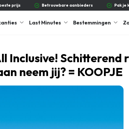
 beste prijs
Betrouwbare aanbieders
Pak je 
kanties
Last Minutes
Bestemmingen
Zo
All Inclusive! Schitterend
aan neem jij? = KOOPJE