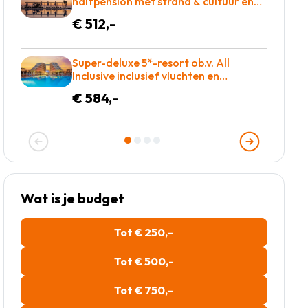
halfpension met strand & cultuur en
Glij razendsnel van waterglijbanen!
€ 512,-
Super-deluxe 5*-resort ob.v. All
Inclusive inclusief vluchten en
transfers slechts €584!
€ 584,-
Wat is je budget
Tot € 250,-
Tot € 500,-
Tot € 750,-