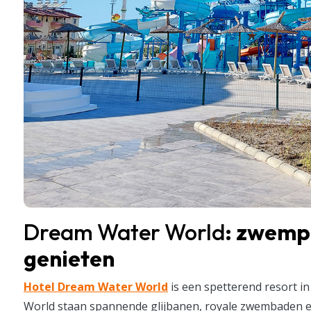
Dream Water World
: zwempa
genieten
Hotel Dream Water World
is een spetterend resort i
World staan spannende glijbanen, royale zwembaden en