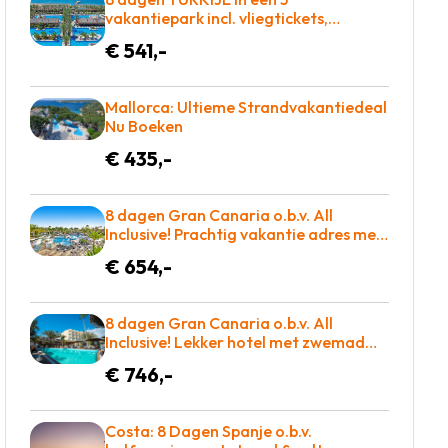
vakantiepark incl. vliegtickets,
transfers en met Zwembad met
€ 541,-
glijbanen = BOEKEN!
Mallorca: Ultieme Strandvakantiedeal
Nu Boeken
€ 435,-
8 dagen Gran Canaria o.b.v. All
Inclusive! Prachtig vakantie adres met
maar liefst 2 zwembaden! €654 p.p. =
€ 654,-
WOW
8 dagen Gran Canaria o.b.v. All
Inclusive! Lekker hotel met zwemad
plus dakterras! €783 = TOP
€ 746,-
Costa: 8 Dagen Spanje o.b.v.