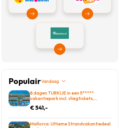
Bekijk Vakantiediscounter
Bekijk Suntip
Bekijk Vakanties.nl
Populair
Vandaag
8 dagen TURKIJE in een 5*****
vakantiepark incl. vliegtickets,
transfers en met Zwembad met
€ 541,-
glijbanen = BOEKEN!
Mallorca: Ultieme Strandvakantiedeal