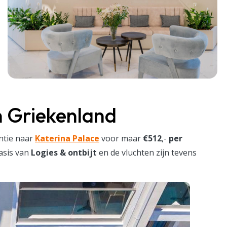
n Griekenland
ntie naar
Katerina Palace
voor maar
€512
,-
per
basis van
Logies & ontbijt
en de vluchten zijn tevens