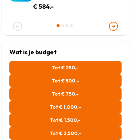
transfers slechts €584!
€ 584,-
Wat is je budget
Tot € 250,-
Tot € 500,-
Tot € 750,-
Tot € 1.000,-
Tot € 1.500,-
Tot € 2.500,-