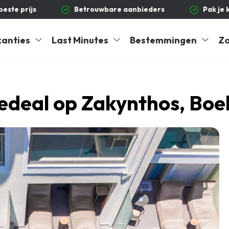
 beste prijs
Betrouwbare aanbieders
Pak je 
kanties
Last Minutes
Bestemmingen
Zo
edeal op Zakynthos, Boe