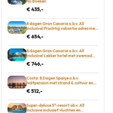
Nu Boeken
€ 435,-
8 dagen Gran Canaria o.b.v. All
Inclusive! Prachtig vakantie adres met
maar liefst 2 zwembaden! €654 p.p. =
€ 654,-
WOW
8 dagen Gran Canaria o.b.v. All
Inclusive! Lekker hotel met zwemad
plus dakterras! €783 = TOP
€ 746,-
Costa: 8 Dagen Spanje o.b.v.
halfpension met strand & cultuur en
Glij razendsnel van waterglijbanen!
€ 512,-
Super-deluxe 5*-resort ob.v. All
Inclusive inclusief vluchten en