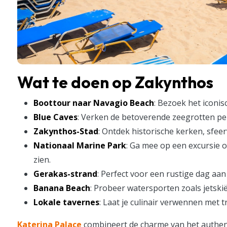
Wat te doen op Zakynthos
Boottour naar Navagio Beach
: Bezoek het iconi
Blue Caves
: Verken de betoverende zeegrotten pe
Zakynthos-Stad
: Ontdek historische kerken, sfee
Nationaal Marine Park
: Ga mee op een excursie 
zien.
Gerakas-strand
: Perfect voor een rustige dag a
Banana Beach
: Probeer watersporten zoals jetskië
Lokale tavernes
: Laat je culinair verwennen met 
Katerina Palace
combineert de charme van het authe