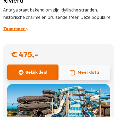
Rivièra
Antalya staat bekend om zijn idyllische stranden,
historische charme en bruisende sfeer. Deze populaire
vakantiebestemming biedt een unieke mix van moderne
Toon meer
resorts en eeuwenoude cultuur. Wandel door de oude
binnenstad Kaleiçi met zijn smalle straatjes en
Ottomaanse architectuur, of ontdek de indrukwekkende
€ 475,-
natuur in de omgeving. Met zijn heerlijke klimaat en
gastvrije sfeer is Antalya een topbestemming voor
zonliefhebbers en avonturiers.
Bekijk deal
Meer data