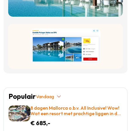
Populair
Vandaag
8 dagen Mallorca o.b.v. All Inclusive! Wow!
Wat een resort met prachtige liggen in de
baai met entertainment voor iedereen! =
€ 685,-
WAUW