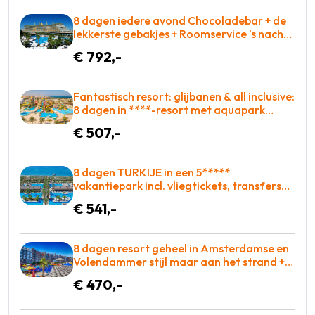
8 dagen iedere avond Chocoladebar + de
lekkerste gebakjes + Roomservice 's nachts
inbegrepen = BOEKEN!
€ 792,-
Fantastisch resort: glijbanen & all inclusive:
8 dagen in ****-resort met aquapark
slechts €507 = BOEKEN!
€ 507,-
8 dagen TURKIJE in een 5*****
vakantiepark incl. vliegtickets, transfers
en met Zwembad met glijbanen = BOEKEN!
€ 541,-
8 dagen resort geheel in Amsterdamse en
Volendammer stijl maar aan het strand +
o.b.v. all-inclusive = BOEKEN!
€ 470,-