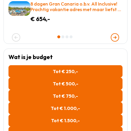
8 dagen Gran Canaria o.b.v. All Inclusive!
Prachtig vakantie adres met maar liefst 2
zwembaden! €654 p.p. = WOW
€ 654,-
Wat is je budget
Tot € 250,-
Tot € 500,-
Tot € 750,-
Tot € 1.000,-
Tot € 1.500,-