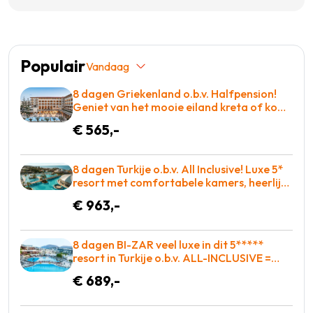
Populair
Vandaag
8 dagen Griekenland o.b.v. Halfpension!
Geniet van het mooie eiland kreta of kom
tot rust op een ligbed aan het zwembad!
€ 565,-
€565 p.p. = BOEKEN
8 dagen Turkije o.b.v. All Inclusive! Luxe 5*
resort met comfortabele kamers, heerlijk
eten en zo op de golfbaan! = BOEKEN
€ 963,-
8 dagen BI-ZAR veel luxe in dit 5*****
resort in Turkije o.b.v. ALL-INCLUSIVE =
BOEKEN!
€ 689,-