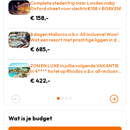
Complete stedentrip naar Londen nabij
Oxford street voor slechts €158 = BOEKEN!
€ 158,-
8 dagen Mallorca o.b.v. All Inclusive! Wow!
Wat een resort met prachtige liggen in de
baai met entertainment voor iedereen! =
€ 685,-
WAUW
ZON EN LUXE in jullie volgende VAKANTIE
in 4**** hotel op Rhodos o.b.v. all-inclusive
voor slechts €422,-!
€ 422,-
Wat is je budget