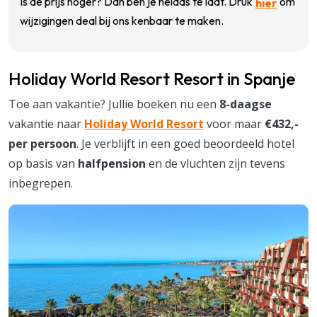
Is de prijs hoger? Dan ben je helaas te laat. Druk
om
hier
wijzigingen deal bij ons kenbaar te maken.
Holiday World Resort Resort in Spanje
Toe aan vakantie? Jullie boeken nu een
8-daagse
vakantie naar
Holiday World Resort
voor maar
€432,-
per persoon
. Je verblijft in een goed beoordeeld hotel
op basis van
halfpension
en de vluchten zijn tevens
inbegrepen.