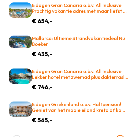
8 dagen Gran Canaria o.b.v. All Inclusive!
Prachtig vakantie adres met maar liefst 2
zwembaden! €654 p.p. = WOW
€ 654,-
Mallorca: Ultieme Strandvakantiedeal Nu
Boeken
€ 435,-
8 dagen Gran Canaria o.b.v. All Inclusive!
Lekker hotel met zwemad plus dakterras!
€783 = TOP
€ 746,-
8 dagen Griekenland o.b.v. Halfpension!
Geniet van het mooie eiland kreta of kom
tot rust op een ligbed aan het zwembad!
€ 565,-
€565 p.p. = BOEKEN