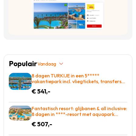
Populair
Vandaag
8 dagen TURKIJE in een 5*****
vakantiepark incl. vliegtickets, transfers
en met Zwembad met glijbanen = BOEKEN!
€ 541,-
Fantastisch resort: glijbanen & all inclusive:
8 dagen in ****-resort met aquapark
slechts €507 = BOEKEN!
€ 507,-