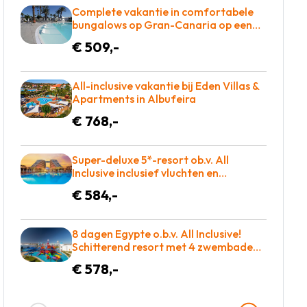
Complete vakantie in comfortabele
bungalows op Gran-Canaria op een
ruim opgezet complex o.b.v.
€ 509,-
halfpension = BOEKEN!
All-inclusive vakantie bij Eden Villas &
Apartments in Albufeira
€ 768,-
Super-deluxe 5*-resort ob.v. All
Inclusive inclusief vluchten en
transfers slechts €584!
€ 584,-
8 dagen Egypte o.b.v. All Inclusive!
Schitterend resort met 4 zwembaden,
aan de zee met adembenemend rif!
€ 578,-
€578 p.p. = GENIETEN