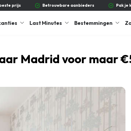
 beste prijs
Betrouwbare aanbieders
Pak je 
kanties
Last Minutes
Bestemmingen
Zo
aar Madrid voor maar €5