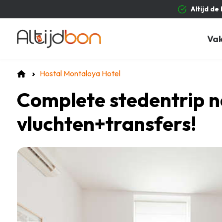
Altijd de
Va
Hostal Montaloya Hotel
Complete stedentrip n
vluchten+transfers!