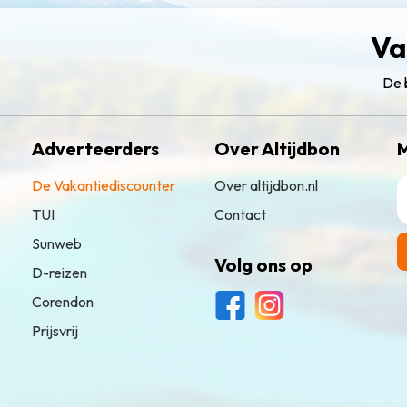
Va
De 
Adverteerders
Over Altijdbon
M
De Vakantiediscounter
Over altijdbon.nl
TUI
Contact
Sunweb
Volg ons op
D-reizen
Corendon
Prijsvrij