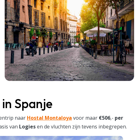
 in Spanje
entrip naar
Hostal Montaloya
voor maar
€506
,-
per
basis van
Logies
en de vluchten zijn tevens inbegrepen.