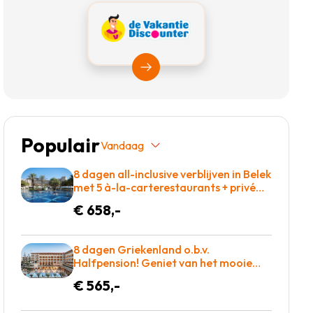
Bekijk Vakantiediscounter
Populair
Vandaag
8 dagen all-inclusive verblijven in Belek
met 5 à-la-carterestaurants + privé
zandstrand & winnaar Hotel of the
€ 658,-
year award voor maar €658 =
BOEKEN!
8 dagen Griekenland o.b.v.
Halfpension! Geniet van het mooie
eiland kreta of kom tot rust op een
€ 565,-
ligbed aan het zwembad! €565 p.p. =
BOEKEN