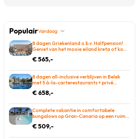
Populair
Vandaag
8 dagen Griekenland o.b.v. Halfpension!
Geniet van het mooie eiland kreta of kom
tot rust op een ligbed aan het zwembad!
€ 565,-
€565 p.p. = BOEKEN
8 dagen all-inclusive verblijven in Belek
met 5 à-la-carterestaurants + privé
zandstrand & winnaar Hotel of the year
€ 658,-
award voor maar €658 = BOEKEN!
Complete vakantie in comfortabele
bungalows op Gran-Canaria op een ruim
opgezet complex o.b.v. halfpension =
€ 509,-
BOEKEN!