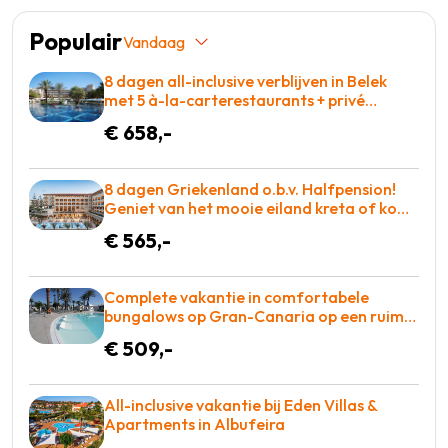
Populair
Vandaag
8 dagen all-inclusive verblijven in Belek
met 5 à-la-carterestaurants + privé
zandstrand & winnaar Hotel of the year
€ 658,-
award voor maar €658 = BOEKEN!
8 dagen Griekenland o.b.v. Halfpension!
Geniet van het mooie eiland kreta of kom
tot rust op een ligbed aan het zwembad!
€ 565,-
€565 p.p. = BOEKEN
Complete vakantie in comfortabele
bungalows op Gran-Canaria op een ruim
opgezet complex o.b.v. halfpension =
€ 509,-
BOEKEN!
All-inclusive vakantie bij Eden Villas &
Apartments in Albufeira