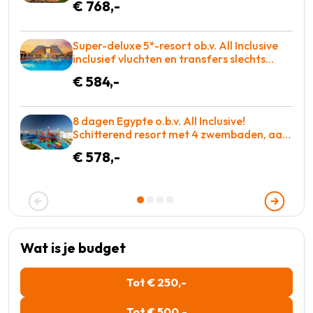
€ 768,-
Super-deluxe 5*-resort ob.v. All Inclusive
inclusief vluchten en transfers slechts
€584!
€ 584,-
8 dagen Egypte o.b.v. All Inclusive!
Schitterend resort met 4 zwembaden, aan
de zee met adembenemend rif! €578 p.p. =
€ 578,-
GENIETEN
Wat is je budget
Tot € 250,-
Tot € 500,-