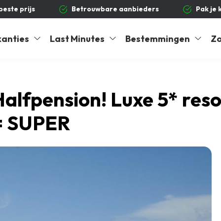
 beste prijs
Betrouwbare aanbieders
Pak je 
kanties
Last Minutes
Bestemmingen
Zo
Halfpension! Luxe 5* res
 = SUPER