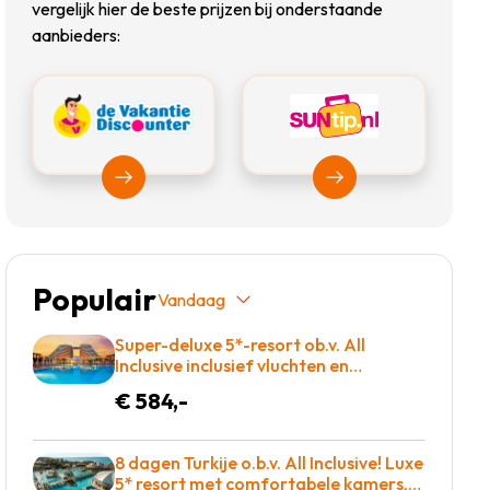
vergelijk hier de beste prijzen bij onderstaande
aanbieders:
Bekijk Vakantiediscounter
Bekijk Suntip
Populair
Vandaag
Super-deluxe 5*-resort ob.v. All
Inclusive inclusief vluchten en
transfers slechts €584!
€ 584,-
8 dagen Turkije o.b.v. All Inclusive! Luxe
5* resort met comfortabele kamers,