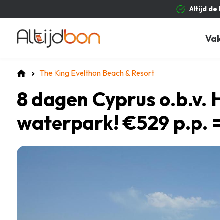
Altijd de
Va
The King Evelthon Beach & Resort
8 dagen Cyprus o.b.v. 
waterpark! €529 p.p.