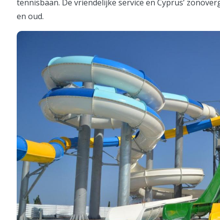
tennisbaan. De vriendelijke service en Cyprus’ zonover
en oud.