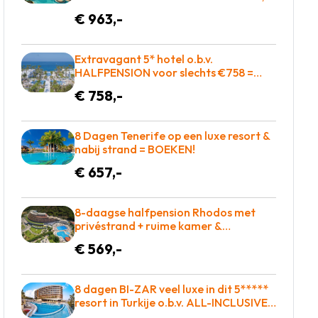
heerlijk eten en zo op de golfbaan! =
€ 963,-
BOEKEN
Extravagant 5* hotel o.b.v.
HALFPENSION voor slechts €758 =
BOEKEN!
€ 758,-
8 Dagen Tenerife op een luxe resort &
nabij strand = BOEKEN!
€ 657,-
8-daagse halfpension Rhodos met
privéstrand + ruime kamer &
uitgebreid wellnesscenter vakantie
€ 569,-
naar Griekenland voor €569!
8 dagen BI-ZAR veel luxe in dit 5*****
resort in Turkije o.b.v. ALL-INCLUSIVE =
€587!