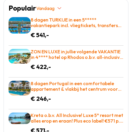
Populair
Vandaag
8 dagen TURKIJE in een 5*****
vakantiepark incl. vliegtickets, transfers
en met Zwembad met glijbanen = BOEKEN!
€ 541,-
ZON EN LUXE in jullie volgende VAKANTIE
in 4**** hotel op Rhodos o.b.v. all-inclusive
voor slechts €422,-!
€ 422,-
8 dagen Portugal in een comfortabele
appartement & vlakbij het centrum voor
maar €246!
€ 246,-
Kreta o.b.v. All Inclusive! Luxe 5* resort met
alles erop en eraan! Plus eco label! €571 p.p.
= KOOPJE
€ 571,-