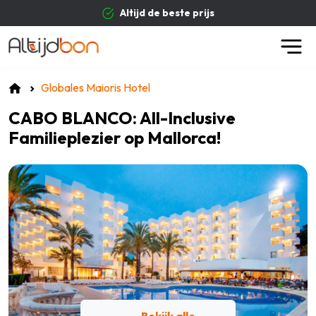
Altijd de beste prijs
B
Globales Maioris Hotel
CABO BLANCO: All-Inclusive
Familieplezier op Mallorca!
Bekijk alle