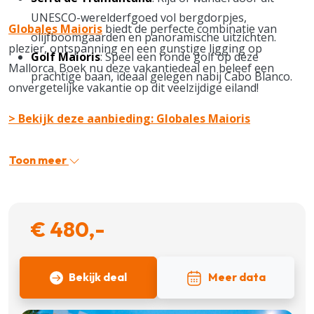
UNESCO-werelderfgoed vol bergdorpjes,
Globales Maioris
biedt de perfecte combinatie van
olijfboomgaarden en panoramische uitzichten.
plezier, ontspanning en een gunstige ligging op
Golf Maioris
: Speel een ronde golf op deze
Mallorca. Boek nu deze vakantiedeal en beleef een
prachtige baan, ideaal gelegen nabij Cabo Blanco.
onvergetelijke vakantie op dit veelzijdige eiland!
> Bekijk deze aanbieding: Globales Maioris
Toon meer
€ 480,-
Bekijk deal
Meer data