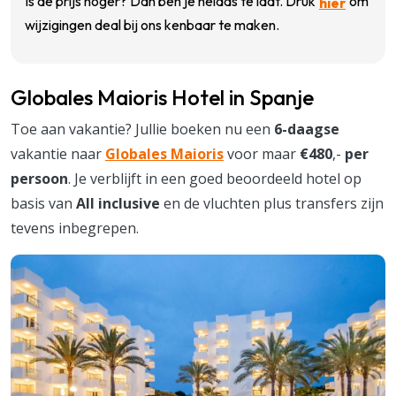
Is de prijs hoger? Dan ben je helaas te laat. Druk
om
hier
wijzigingen deal bij ons kenbaar te maken.
Globales Maioris Hotel in Spanje
Toe aan vakantie? Jullie boeken nu een
6-daagse
vakantie naar
Globales Maioris
voor maar
€480
,-
per
persoon
. Je verblijft in een goed beoordeeld hotel op
basis van
All inclusive
en de vluchten plus transfers zijn
tevens inbegrepen.