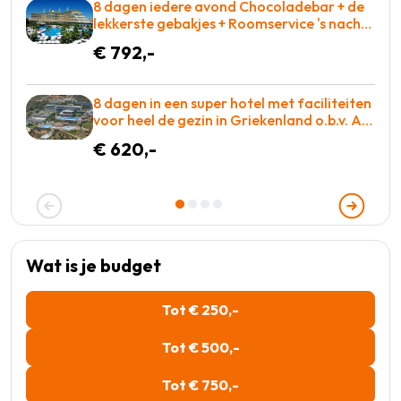
8 dagen iedere avond Chocoladebar + de
lekkerste gebakjes + Roomservice 's nachts
inbegrepen = BOEKEN!
€ 792,-
8 dagen in een super hotel met faciliteiten
voor heel de gezin in Griekenland o.b.v. All-
inclusive voor slechts €620 = GOEDKOOP!
€ 620,-
Wat is je budget
Tot € 250,-
Tot € 500,-
Tot € 750,-