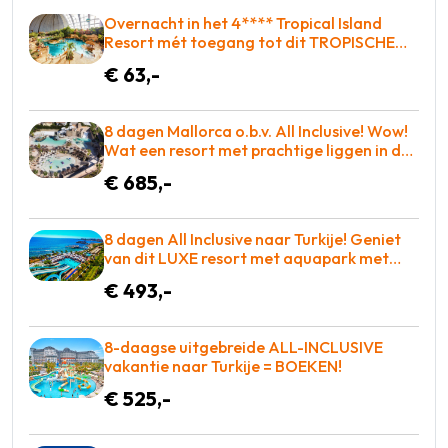
Overnacht in het 4**** Tropical Island
Resort mét toegang tot dit TROPISCHE
(zwem)paradijs = GEWELDIG!
€ 63,-
8 dagen Mallorca o.b.v. All Inclusive! Wow!
Wat een resort met prachtige liggen in de
baai met entertainment voor iedereen! =
€ 685,-
WAUW
8 dagen All Inclusive naar Turkije! Geniet
van dit LUXE resort met aquapark met
glijbanen! €493 = GOEDKOOP
€ 493,-
8-daagse uitgebreide ALL-INCLUSIVE
vakantie naar Turkije = BOEKEN!
€ 525,-